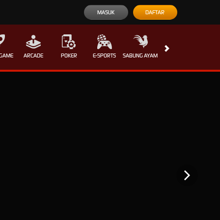
MASUK
DAFTAR
 GAME
ARCADE
POKER
E-SPORTS
SABUNG AYAM
PROMOSI