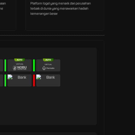
haan
Platform togel yang menarik dari perusahan
ame
terbaik di dunia yang menawarkan hadiah
kemenangan besar