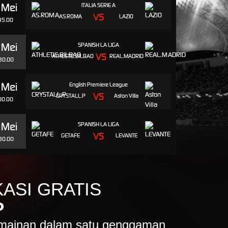
 Mei
ITALIA SERIE A
VS
AS.ROMA
LAZIO
45.00
 Mei
SPANISH LA LIGA
VS
ATHLETIC.BILBAO
REAL.MADRID
30.00
 Mei
English Premiere League
VS
CRYSTALL.P
Aston Villa
00.00
 Mei
SPANISH LA LIGA
VS
GETAFE
LEVANTE
30.00
ASI GRATIS
P
rmainan dalam satu genggaman