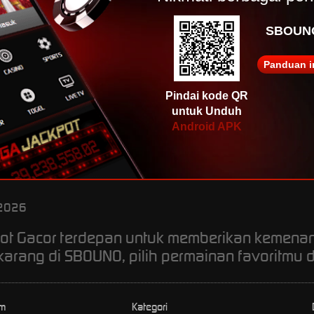
SBOUN
Panduan i
Pindai kode QR
untuk Unduh
Android APK
u 2026
Slot Gacor terdepan untuk memberikan kemen
ekarang di SBOUNO, pilih permainan favoritmu 
rm
Kategori