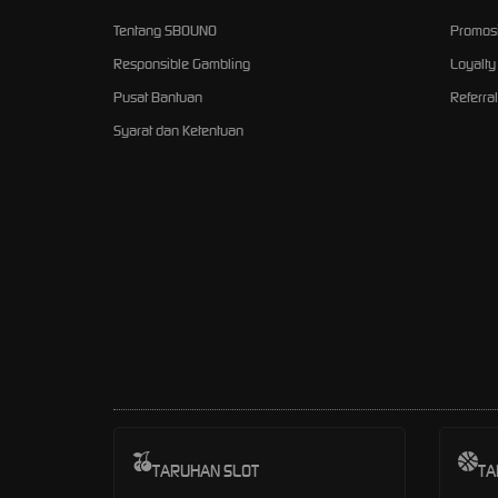
Tentang SBOUNO
Promos
Responsible Gambling
Loyalty
Pusat Bantuan
Referral
Syarat dan Ketentuan
TARUHAN SLOT
TA