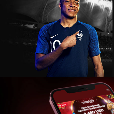
ged****9
IDR
736,000.00
Great Rhino Megaways
djs****1
IDR
691,950.00
Gates of Olympus Super
Scatter
ged****9
IDR
665,500.00
Great Rhino Megaways
mo****d
IDR
654,000.00
Gates of Olympus 1000
mbimb****7
IDR
505,360.00
Mahjong Wins Bonus