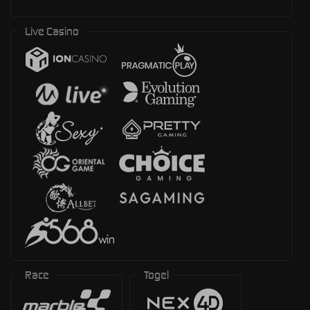
Live Casino
Race
Togel