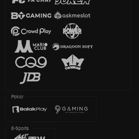
Poker
E-Sports