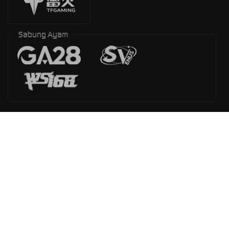
Sabung Ayam