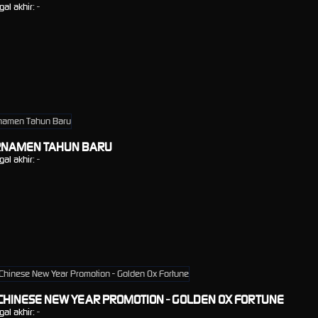
gal akhir:
-
RNAMEN TAHUN BARU
gal akhir:
-
CHINESE NEW YEAR PROMOTION - GOLDEN OX FORTUNE
gal akhir:
-