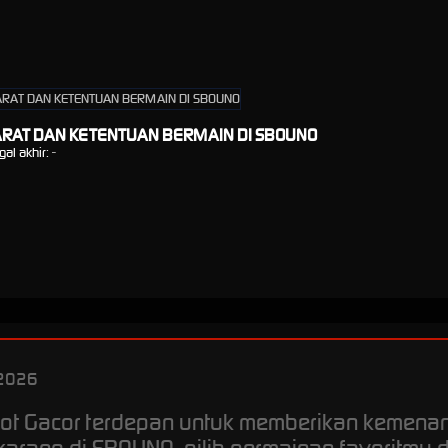
RAT DAN KETENTUAN BERMAIN DI SBOUNO
gal akhir:
-
u 2026
Slot Gacor terdepan untuk memberikan kemen