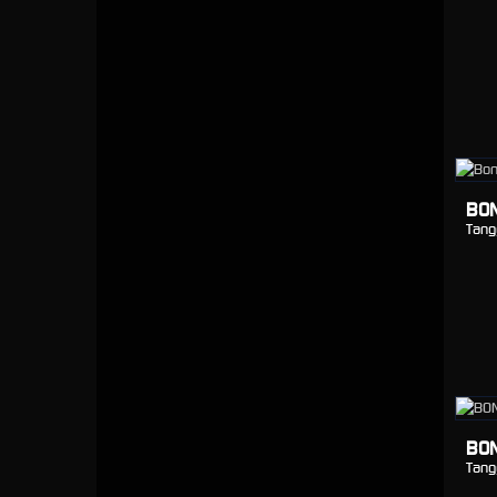
BON
Tang
BON
Tang