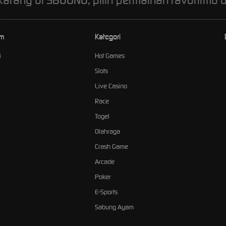
ekarang di SBOUNO, pilih permainan favoritmu 
rm
Kategori
i
Hot Games
Slots
Live Casino
Race
Togel
Olahraga
Crash Game
Arcade
Poker
E-Sports
Sabung Ayam