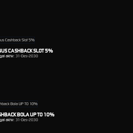
US CASHBACK SLOT 5%
gal akhir:
31-Des-2030
HBACK BOLA UP TO 10%
gal akhir:
31-Des-2030