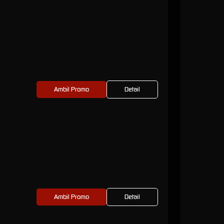
Ambil Promo
Detail
Ambil Promo
Detail