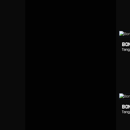
BON
Tang
BON
Tang