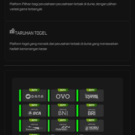
Platform Pilihan bagi perusahaan-perusahaan terbaik di dunia, dengan pilihan
variasi game terbanyak
TARUHAN TOGEL
Platform togel yang menarik dari perusahan terbaik di dunia yang menawarkan
hadiah kemenangan besar