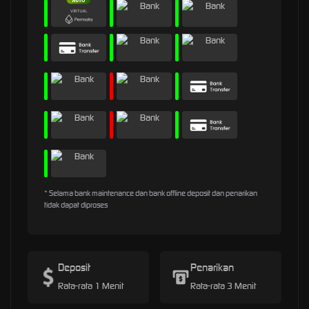
* Selama bank maintenance dan bank offline deposit dan penarikan
tidak dapat diproses
Deposit
Penarikan
Rata-rata 1 Menit
Rata-rata 3 Menit